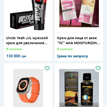
Uncle Yeah JJL мужской
Крем для лица от акне
крем для увеличения
"YC" AHA MOISTURIZING
члена
Х3, 50 гр. (Дубай)
В наличии
В наличии
130 000
Цена по запросу
сум