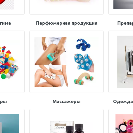
тима
Парфюмерная продукция
Препа
ары
Массажеры
Одежда,