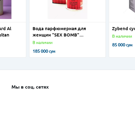
rd Al
Вода парфюмерная для
Zybend су
ultan
женщин "SEX BOMB"
В наличии
PHEROMONE SECRET, 100 мл
В наличии
85 000
сум
185 000
сум
Мы в соц. сетях