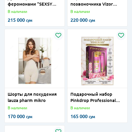
феромонами "SEXSY
позвоночника Vizor
BLUE''+18, 100 мл/20 гр.
(Made in turkey)
В наличии
В наличии
(Дубаи)
215 000
220 000
сум
сум
Шорты для похудения
Подарочный набор
lauza pharm mikro
Pinkdrop Professional
Pink Rose спрей и
В наличии
В наличии
лосьон для тела
170 000
165 000
сум
сум