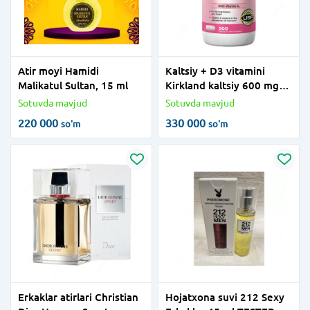
Atir moyi Hamidi
Kaltsiy + D3 vitamini
Malikatul Sultan, 15 ml
Kirkland kaltsiy 600 mg
(500 dona)
Sotuvda mavjud
Sotuvda mavjud
220 000
330 000
so'm
so'm
Erkaklar atirlari Christian
Hojatxona suvi 212 Sexy