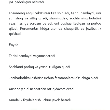
jozibadorligini oshiradi.
Losonning engil teksturasi tez so'riladi, terini namlaydi, uni
yumshoq va silliq qiladi, shuningdek, sochlarning holatini
yaxshilashga yordam beradi, uni boshqariladigan va porloq
qiladi. Feromonlar hidga alohida chuqurlik va jozibalilik
qo'shadi.
Foyda
Terini namlaydi va yumshatadi
Sochlarni porloq va yaxshi tikilgan qiladi
Jozibadorlikni oshirish uchun feromonlarni o'z ichiga oladi
Xushbo'y hid 48 soatdan ortiq davom etadi
Kundalik foydalanish uchun javob beradi