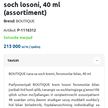
soch losoni, 40 ml
(assortiment)
Brend:
BOUTIQUE
Artikul:
P-1116312
Sotuvda mavjud
215 000
so'm / qadoq
TAVSIFI
BOUTIQUE tana va soch kremi, feromonlar bilan, 40 ml
Parfyumeriyali BOUTIQUE krem ​​losoni feromonlar bilan
jozibali hid hosil qilib, tanangiz va sochlaringizga g'amxo'rlik
qilish uchun mo'ljallangan. U oziqlantiruvchi xususiyatlarni
48 soatdan ortiq davom etadigan uzoq muddatli xushbo'y
hid bilan birlashtirib, foydalanuvchining individualligi va