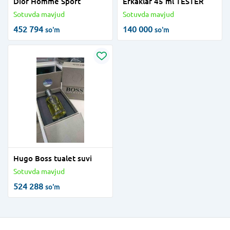
Dior Homme Sport
Erkaklar 45 ml TESTER
Sotuvda mavjud
Sotuvda mavjud
452 794
140 000
so'm
so'm
Hugo Boss tualet suvi
Sotuvda mavjud
524 288
so'm