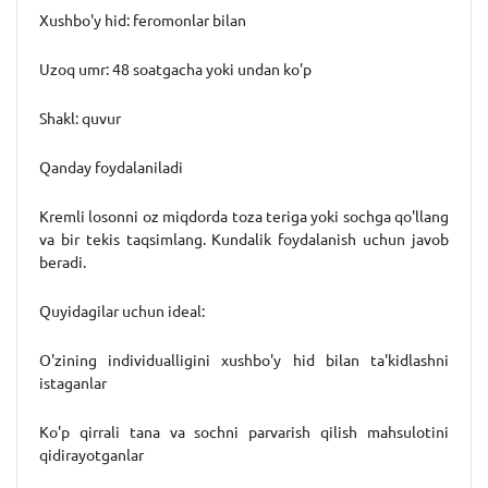
Xushbo'y hid: feromonlar bilan
Uzoq umr: 48 soatgacha yoki undan ko'p
Shakl: quvur
Qanday foydalaniladi
Kremli losonni oz miqdorda toza teriga yoki sochga qo'llang
va bir tekis taqsimlang. Kundalik foydalanish uchun javob
beradi.
Quyidagilar uchun ideal:
O'zining individualligini xushbo'y hid bilan ta'kidlashni
istaganlar
Ko'p qirrali tana va sochni parvarish qilish mahsulotini
qidirayotganlar